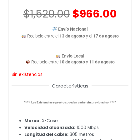
El
El
$
1,520.00
$
966.00
precio
prec
original
act
Envío Nacional
era:
es:
Recíbelo entre el
13 de agosto
y el
17 de agosto
$1,520.00.
$96
Envío Local
Recíbelo entre
10 de agosto
y
11 de agosto
Sin existencias
Características
**** Las Existencias y precios pueden variar sin previo aviso ****
Marca:
X-Case
Velocidad alcanzada:
1000 Mbps
Longitud del cable:
305 metros