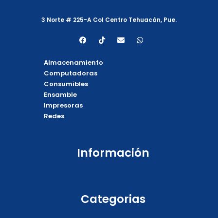
3 Norte # 225-A Col Centro Tehuacán, Pue.
F
T
E
W
a
i
n
h
c
k
v
a
e
t
e
t
Almacenamiento
b
o
l
s
o
k
o
a
Computadoras
o
p
p
Consumibles
k
e
p
Ensamble
Impresoras
Redes
Información
Categorias