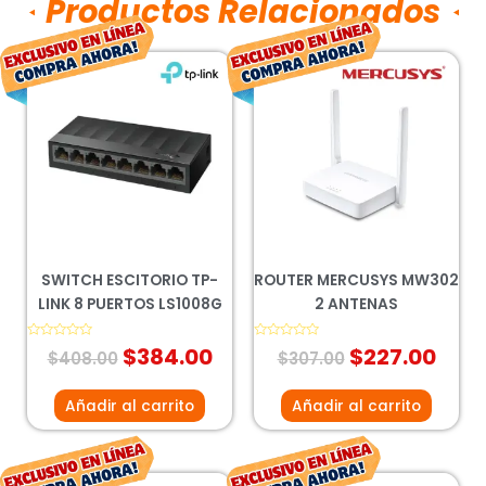
Productos Relacionados
El
El
El
El
precio
precio
precio
prec
original
actual
original
actu
era:
es:
era:
es:
$408.00.
$384.00.
$307.00.
$227
SWITCH ESCITORIO TP-
ROUTER MERCUSYS MW302
LINK 8 PUERTOS LS1008G
2 ANTENAS
Valorado
$
384.00
Valorado
$
227.00
$
408.00
$
307.00
con
con
0
0
de
de
5
5
Añadir al carrito
Añadir al carrito