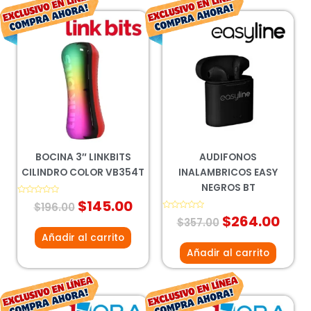
El
El
El
El
precio
precio
precio
prec
original
actual
original
actu
era:
es:
era:
es:
$196.00.
$145.00.
$357.00.
$264
BOCINA 3″ LINKBITS
AUDIFONOS
CILINDRO COLOR VB354T
INALAMBRICOS EASY
NEGROS BT
Valorado
$
145.00
$
196.00
con
0
Valorado
$
264.00
$
357.00
de
con
5
0
Añadir al carrito
de
5
Añadir al carrito
El
El
El
El