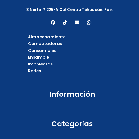
3 Norte # 225-A Col Centro Tehuacán, Pue.
F
T
E
W
a
i
n
h
c
k
v
a
e
t
e
t
Almacenamiento
b
o
l
s
o
k
o
a
Computadoras
o
p
p
Consumibles
k
e
p
Ensamble
Impresoras
Redes
Información
Categorias