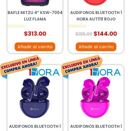
BAFLE MITZU 4″ KSW-7004
AUDIFONOS BLUETOOTH 1
LUZ FLAMA
HORA AUT119 ROJO
Valorado
$
313.00
Valorado
$
144.00
$
195.00
con
con
0
0
de
de
5
5
Añadir al carrito
Añadir al carrito
El
El
El
El
precio
precio
precio
prec
original
actual
original
actu
era:
es:
era:
es:
$182.00.
$168.00.
$200.00.
$148
AUDIFONOS BLUETOOTH 1
AUDIFONOS BLUETOOTH 1