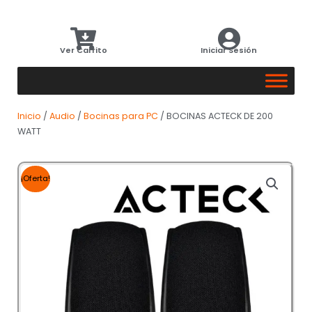
Ver Carrito
Iniciar Sesión
Inicio
/
Audio
/
Bocinas para PC
/ BOCINAS ACTECK DE 200
WATT
¡Oferta!