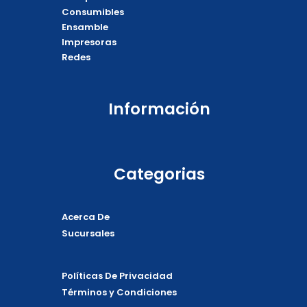
o
p
p
Consumibles
k
e
p
Ensamble
Impresoras
Redes
Información
Categorias
Acerca De
Sucursales
Políticas De Privacidad
Términos y Condiciones