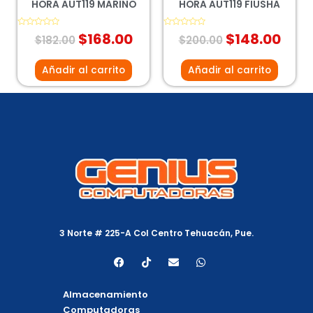
HORA AUT119 MARINO
HORA AUT119 FIUSHA
Valorado
$
168.00
Valorado
$
148.00
$
182.00
$
200.00
con
con
0
0
de
de
5
5
Añadir al carrito
Añadir al carrito
3 Norte # 225-A Col Centro Tehuacán, Pue.
F
T
E
W
a
i
n
h
c
k
v
a
e
t
e
t
Almacenamiento
b
o
l
s
o
k
o
a
Computadoras