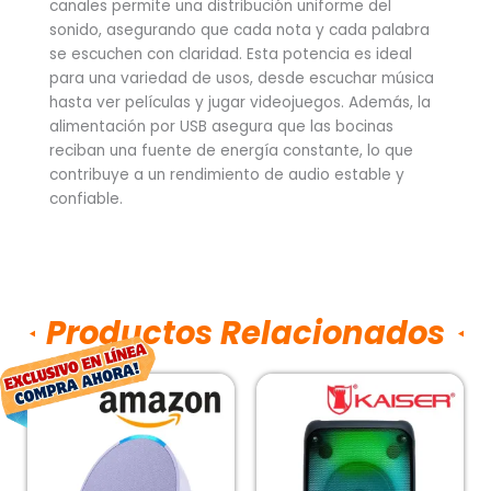
canales permite una distribución uniforme del
sonido, asegurando que cada nota y cada palabra
se escuchen con claridad. Esta potencia es ideal
para una variedad de usos, desde escuchar música
hasta ver películas y jugar videojuegos. Además, la
alimentación por USB asegura que las bocinas
reciban una fuente de energía constante, lo que
contribuye a un rendimiento de audio estable y
confiable.
Productos Relacionados
El
El
precio
precio
original
actual
era:
es: