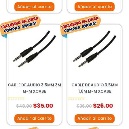
de
de
5
5
Añadir al carrito
Añadir al carrito
El
El
El
El
precio
precio
precio
preci
original
actual
original
actua
era:
es:
era:
es:
$48.00.
$35.00.
$36.00.
$26.0
CABLE DE AUDIO 3.5MM 3M
CABLE DE AUDIO 3.5MM
M-M XCASE
1.8M M-M XCASE
Valorado
$
35.00
Valorado
$
26.00
$
48.00
$
36.00
con
con
0
0
de
de
5
5
Añadir al carrito
Añadir al carrito