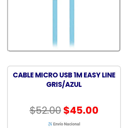
CABLE MICRO USB 1M EASY LINE
GRIS/AZUL
El
El
$
52.00
$
45.00
precio
preci
original
actua
Envío Nacional