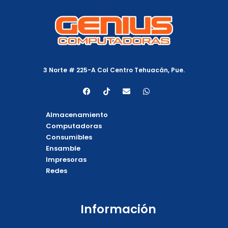
3 Norte # 225-A Col Centro Tehuacán, Pue.
F
T
E
W
a
i
n
h
c
k
v
a
e
t
e
t
Almacenamiento
b
o
l
s
o
k
o
a
Computadoras
o
p
p
Consumibles
k
e
p
Ensamble
Impresoras
Redes
Información