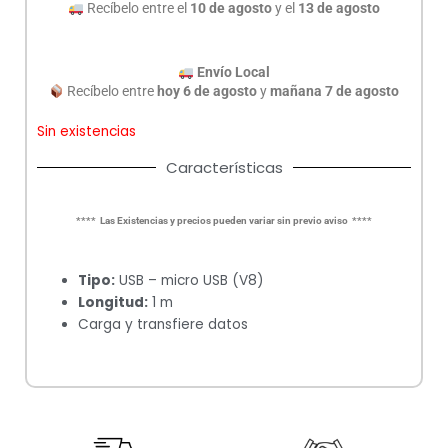
era:
es:
Recíbelo entre el
10 de agosto
y el
13 de agosto
$52.00.
$45.0
Envío Local
Recíbelo entre
hoy 6 de agosto
y
mañana 7 de agosto
Sin existencias
Características
**** Las Existencias y precios pueden variar sin previo aviso ****
Tipo:
USB – micro USB (V8)
Longitud:
1 m
Carga y transfiere datos