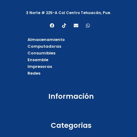
3 Norte # 225-A Col Centro Tehuacán, Pue.
F
T
E
W
a
i
n
h
c
k
v
a
e
t
e
t
Almacenamiento
b
o
l
s
o
k
o
a
Computadoras
o
p
p
Consumibles
k
e
p
Ensamble
Impresoras
Redes
Información
Categorias