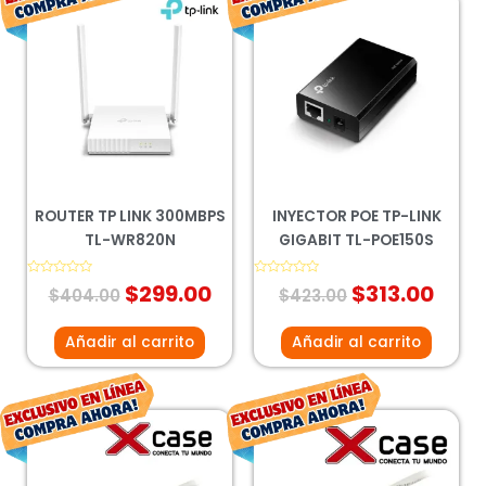
El
El
El
El
precio
precio
precio
prec
original
actual
original
actu
era:
es:
era:
es:
$404.00.
$299.00.
$423.00.
$313
ROUTER TP LINK 300MBPS
INYECTOR POE TP-LINK
TL-WR820N
GIGABIT TL-POE150S
Valorado
$
299.00
Valorado
$
313.00
$
404.00
$
423.00
con
con
0
0
de
de
5
5
Añadir al carrito
Añadir al carrito
El
El
El
El
precio
precio
precio
preci
original
actual
original
actua