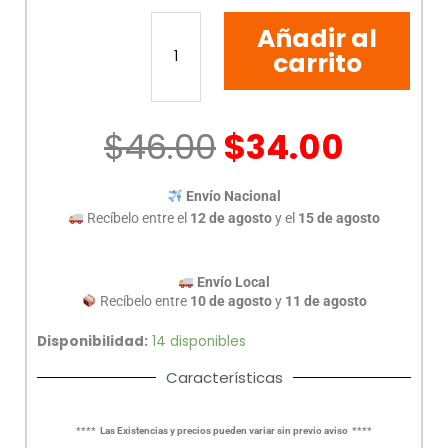
CABLE
Añadir al
PONCHADO
UTP
carrito
CAT5E
5M
GRIS
$
46.00
$
34.00
cantidad
Envío Nacional
Recíbelo entre el
12 de agosto
y el
15 de agosto
Envío Local
Recíbelo entre
10 de agosto
y
11 de agosto
Disponibilidad:
14 disponibles
Características
**** Las Existencias y precios pueden variar sin previo aviso ****