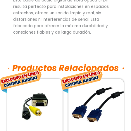
Este cable de audio digital de fibra óptica SPDIF
resulta perfecto para instalaciones en espacios
estrechos, ofrece un sonido limpio y real, sin
distorsiones ni interferencias de señal. Está
fabricado para ofrecer la máxima durabilidad y
conexiones fiables y de larga duración.
Productos Relacionados
El
El
El
El
precio
precio
precio
preci
original
actual
original
actu
era:
es:
era:
es:
$257.00.
$190.00.
$94.00.
$69.0