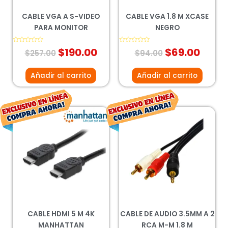
CABLE VGA A S-VIDEO
CABLE VGA 1.8 M XCASE
PARA MONITOR
NEGRO
Valorado
$
190.00
Valorado
$
69.00
$
257.00
$
94.00
con
con
0
0
de
de
5
5
Añadir al carrito
Añadir al carrito
El
El
El
El
precio
precio
precio
preci
original
actual
original
actu
era:
es:
era:
es:
$199.00.
$147.00.
$48.00.
$35.0
CABLE HDMI 5 M 4K
CABLE DE AUDIO 3.5MM A 2
MANHATTAN
RCA M-M 1.8 M