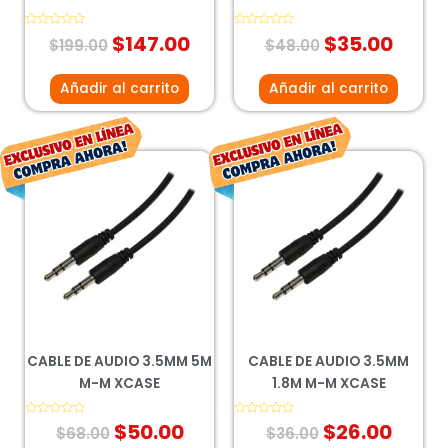
Valorado
$
147.00
Valorado
$
35.00
$
199.00
$
48.00
con
con
0
0
de
de
5
5
Añadir al carrito
Añadir al carrito
El
El
El
El
precio
precio
precio
preci
original
actual
original
actua
era:
es:
era:
es:
$68.00.
$50.00.
$36.00.
$26.0
CABLE DE AUDIO 3.5MM 5M
CABLE DE AUDIO 3.5MM
M-M XCASE
1.8M M-M XCASE
Valorado
$
50.00
Valorado
$
26.00
$
68.00
$
36.00
con
con
0
0