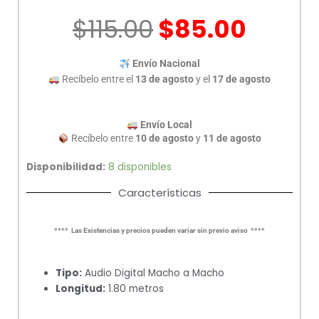
M
$
115.00
$
85.00
cantidad
Envío Nacional
Recíbelo entre el
13 de agosto
y el
17 de agosto
Envío Local
Recíbelo entre
10 de agosto
y
11 de agosto
Disponibilidad:
8 disponibles
Características
**** Las Existencias y precios pueden variar sin previo aviso ****
Tipo:
Audio Digital Macho a Macho
Longitud:
1.80 metros