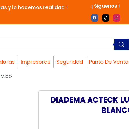
¡ Siguenos !
nas y lo hacemos realidad !
F
T
I
a
i
n
c
k
s
e
t
t
b
o
a
o
k
g
o
r
k
a
m
doras
Impresoras
Seguridad
Punto De Venta
BLANCO
DIADEMA ACTECK LU
BLANC