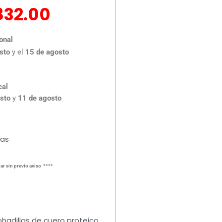
El
832.00
ecio
precio
iginal
actual
onal
a:
es:
sto
y el
15 de agosto
,124.00.
$832.00.
cal
sto
y
11 de agosto
cas
ar sin previo aviso ****
ohadillas de cuero proteico