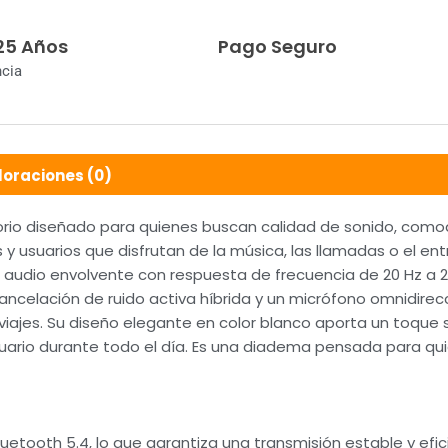
25 Años
Pago Seguro
ncia
loraciones (0)
io diseñado para quienes buscan calidad de sonido, comodi
s y usuarios que disfrutan de la música, las llamadas o el en
udio envolvente con respuesta de frecuencia de 20 Hz a 20
celación de ruido activa híbrida y un micrófono omnidirecci
iajes. Su diseño elegante en color blanco aporta un toque s
ario durante todo el día. Es una diadema pensada para qui
luetooth 5.4, lo que garantiza una transmisión estable y e