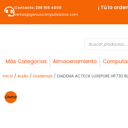
Ir
¡ Tú lo orde
Contacto: 238 155 4000
al
ventas@geniuscomputadoras.com
contenido
Búsqueda
de
productos
Más Categorías
Almacenamiento
Computa
Inicio
/
Audio
/
Diademas
/ DIADEMA ACTECK LUXEPURE HP730 
¡Oferta!