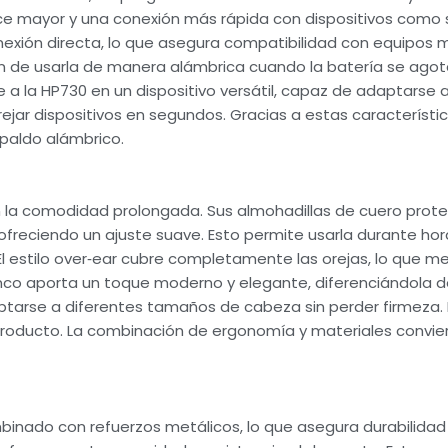
nce mayor y una conexión más rápida con dispositivos como
nexión directa, lo que asegura compatibilidad con equipo
ón de usarla de manera alámbrica cuando la batería se agot
 a la HP730 en un dispositivo versátil, capaz de adaptarse 
ejar dispositivos en segundos. Gracias a estas característica
spaldo alámbrico.
en la comodidad prolongada. Sus almohadillas de cuero pro
ofreciendo un ajuste suave. Esto permite usarla durante hora
El estilo over‑ear cubre completamente las orejas, lo que me
lanco aporta un toque moderno y elegante, diferenciándola 
aptarse a diferentes tamaños de cabeza sin perder firmeza.
producto. La combinación de ergonomía y materiales convie
binado con refuerzos metálicos, lo que asegura durabilida