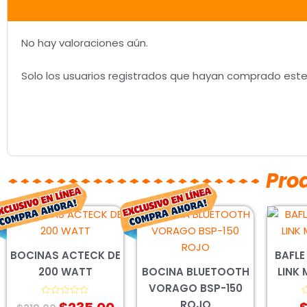
No hay valoraciones aún.
Solo los usuarios registrados que hayan comprado est
Pro
El
El
El
El
precio
precio
precio
precio
original
actual
original
actual
BOCINAS ACTECK DE
BAFLE
era:
es:
era:
es:
200 WATT
BOCINA BLUETOOTH
LINK
$318.00.
$235.00.
$343.00.
$254.00.
VORAGO BSP-150
ROJO
Valorado
V