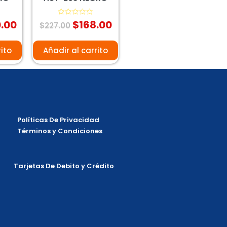
.00
$
168.00
Valorado
$
227.00
con
0
de
5
rito
Añadir al carrito
Políticas De Privacidad
Términos y Condiciones
Tarjetas De Debito y Crédito