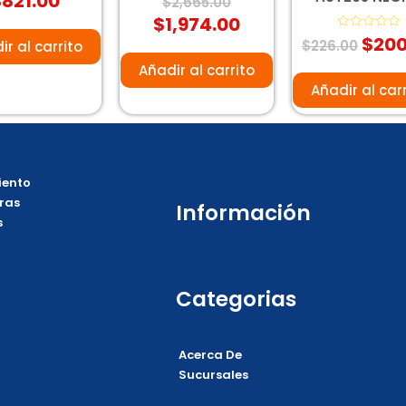
$
821.00
$
2,665.00
on
con
0
$
1,974.00
e
de
$
200
5
Valorado
$
226.00
ir al carrito
con
0
Añadir al carrito
de
5
Añadir al car
ento
ras
Información
s
Categorias
Acerca De
Sucursales