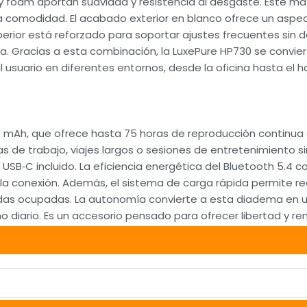
y foam aportan suavidad y resistencia al desgaste. Este ma
a comodidad. El acabado exterior en blanco ofrece un asp
perior está reforzado para soportar ajustes frecuentes sin 
tica. Gracias a esta combinación, la LuxePure HP730 se convi
usuario en diferentes entornos, desde la oficina hasta el hog
0 mAh, que ofrece hasta 75 horas de reproducción continua 
s de trabajo, viajes largos o sesiones de entretenimiento si
USB‑C incluido. La eficiencia energética del Bluetooth 5.4 co
 la conexión. Además, el sistema de carga rápida permite r
ndas ocupadas. La autonomía convierte a esta diadema en u
o diario. Es un accesorio pensado para ofrecer libertad y 