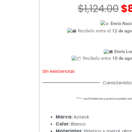
El
$
1,124.00
$
pr
or
Envío Naci
er
Recíbelo entre el
12 de ago
$1
Envío Lo
Recíbelo entre
10 de ago
Sin existencias
Característi
**** Las Existencias y precios pueden vari
Marca:
Acteck
Color:
Blanco
Materiales:
Plástico + metal, alm