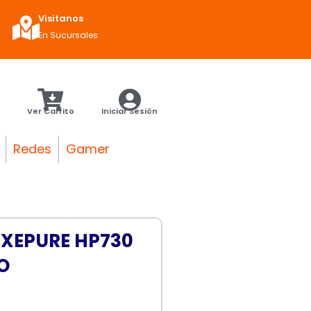
Visitanos
En Sucursales
Ver Carrito
Iniciar Sesión
Redes
Gamer
XEPURE HP730
O