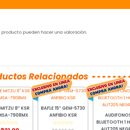
e producto pueden hacer una valoración.
ductos Relacionados
El
El
El
precio
precio
prec
original
actual
orig
 MITZU 8″ KSR
BAFLE 15″ GEM-5730
era:
es:
era:
 MSA-7908MX
ANFIBIO KSR
AUDIFONO
$2,665.00.
$1,974.00.
$226
BLUETOOTH 1 
AUT205 NEG
alorado
Valorado