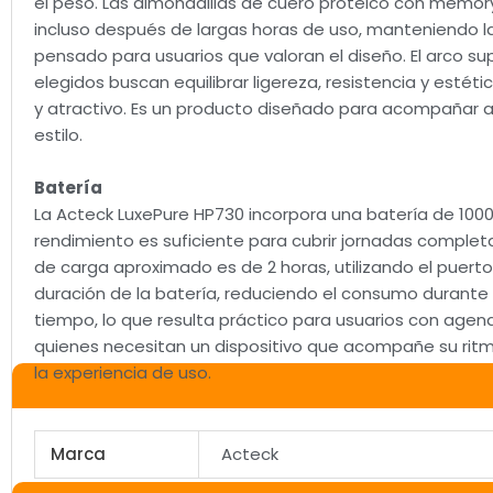
el peso. Las almohadillas de cuero proteico con memor
incluso después de largas horas de uso, manteniendo l
pensado para usuarios que valoran el diseño. El arco su
elegidos buscan equilibrar ligereza, resistencia y esté
y atractivo. Es un producto diseñado para acompañar al 
estilo.
Batería
La Acteck LuxePure HP730 incorpora una batería de 100
rendimiento es suficiente para cubrir jornadas completa
de carga aproximado es de 2 horas, utilizando el puerto 
duración de la batería, reduciendo el consumo durante
tiempo, lo que resulta práctico para usuarios con age
quienes necesitan un dispositivo que acompañe su ritm
la experiencia de uso.
Marca
Acteck