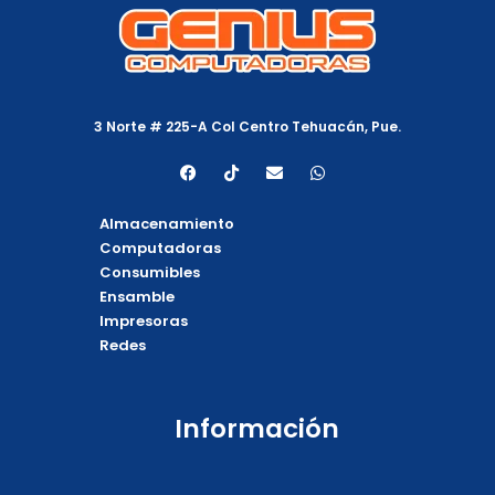
3 Norte # 225-A Col Centro Tehuacán, Pue.
F
T
E
W
a
i
n
h
c
k
v
a
e
t
e
t
Almacenamiento
b
o
l
s
o
k
o
a
Computadoras
o
p
p
Consumibles
k
e
p
Ensamble
Impresoras
Redes
Información