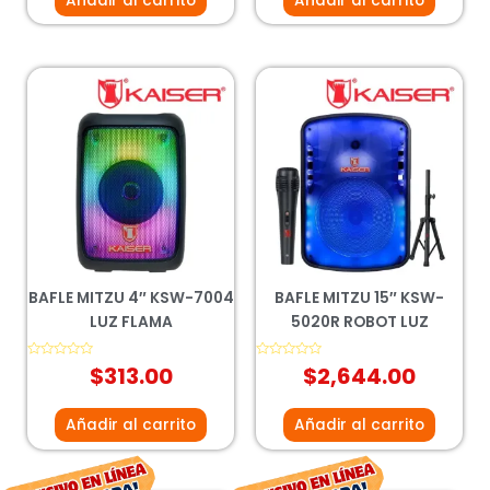
Añadir al carrito
Añadir al carrito
BAFLE MITZU 4″ KSW-7004
BAFLE MITZU 15″ KSW-
LUZ FLAMA
5020R ROBOT LUZ
Valorado
$
313.00
Valorado
$
2,644.00
con
con
0
0
de
de
5
5
Añadir al carrito
Añadir al carrito