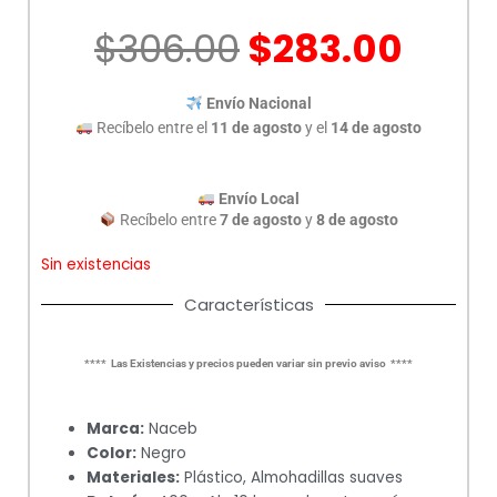
El
El
$
306.00
$
283.00
precio
prec
original
actu
Envío Nacional
era:
es:
Recíbelo entre el
11 de agosto
y el
14 de agosto
$306.00.
$283
Envío Local
Recíbelo entre
7 de agosto
y
8 de agosto
Sin existencias
Características
**** Las Existencias y precios pueden variar sin previo aviso ****
Marca:
Naceb
Color:
Negro
Materiales:
Plástico, Almohadillas suaves