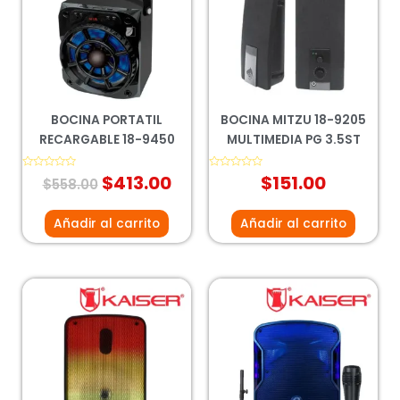
era:
es:
$558.00.
$413.00.
BOCINA PORTATIL
BOCINA MITZU 18-9205
RECARGABLE 18-9450
MULTIMEDIA PG 3.5ST
Valorado
$
413.00
Valorado
$
151.00
$
558.00
con
con
0
0
de
de
5
5
Añadir al carrito
Añadir al carrito