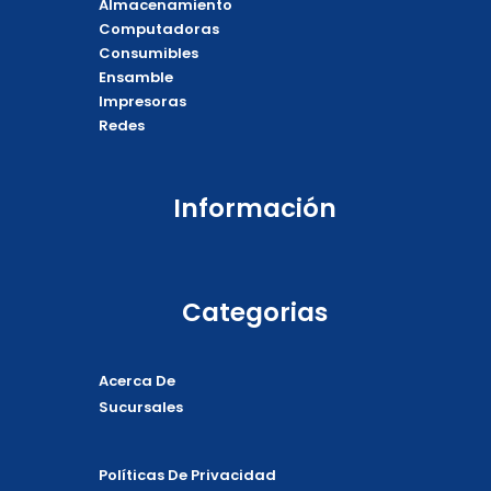
Almacenamiento
b
o
l
s
o
k
o
a
Computadoras
o
p
p
Consumibles
k
e
p
Ensamble
Impresoras
Redes
Información
Categorias
Acerca De
Sucursales
Políticas De Privacidad