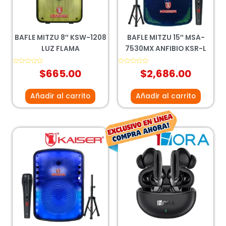
BAFLE MITZU 8″ KSW-1208
BAFLE MITZU 15″ MSA-
LUZ FLAMA
7530MX ANFIBIO KSR-L
Valorado
$
665.00
Valorado
$
2,686.00
con
con
0
0
de
de
5
5
Añadir al carrito
Añadir al carrito
El
El
precio
prec
original
actu
era:
es:
$226.00.
$200