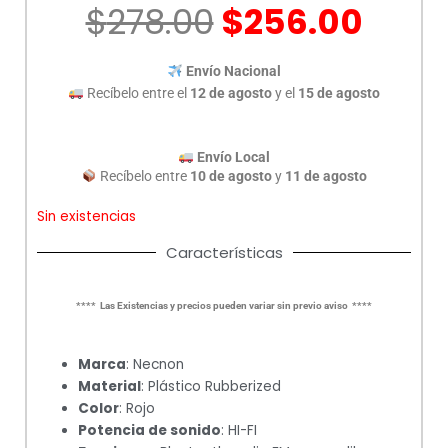
El
El
$
278.00
$
256.00
precio
prec
original
actu
Envío Nacional
era:
es:
Recíbelo entre el
12 de agosto
y el
15 de agosto
$278.00.
$256
Envío Local
Recíbelo entre
10 de agosto
y
11 de agosto
Sin existencias
Características
**** Las Existencias y precios pueden variar sin previo aviso ****
Marca
: Necnon
Material
: Plástico Rubberized
Color
: Rojo
Potencia de sonido
: HI-FI