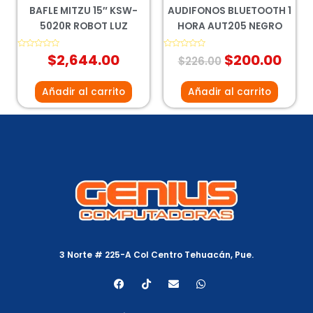
BAFLE MITZU 15″ KSW-
AUDIFONOS BLUETOOTH 1
5020R ROBOT LUZ
HORA AUT205 NEGRO
Valorado
$
2,644.00
Valorado
$
200.00
$
226.00
con
con
0
0
de
de
5
5
Añadir al carrito
Añadir al carrito
3 Norte # 225-A Col Centro Tehuacán, Pue.
F
T
E
W
a
i
n
h
c
k
v
a
e
t
e
t