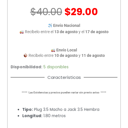
DE
$
40.00
$
29.00
1.8M
255-
266
Envío Nacional
cantidad
Recíbelo entre el
13 de agosto
y el
17 de agosto
Envío Local
Recíbelo entre
10 de agosto
y
11 de agosto
Disponibilidad:
5 disponibles
Características
**** Las Existencias y precios pueden variar sin previo aviso ****
Tipo:
Plug 3.5 Macho a Jack 3.5 Hembra
Longitud:
1.80 metros