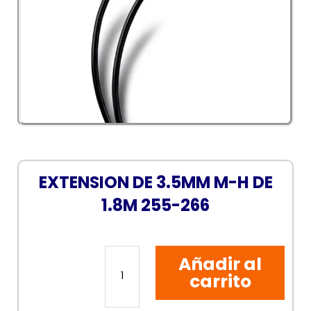
EXTENSION DE 3.5MM M-H DE
1.8M 255-266
EXTENSION
Añadir al
DE
3.5MM
carrito
M-
H