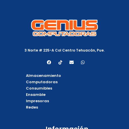
3 Norte # 225-A Col Centro Tehuacán, Pue.
F
T
E
W
a
i
n
h
c
k
v
a
e
t
e
t
Almacenamiento
b
o
l
s
o
k
o
a
Computadoras
o
p
p
Consumibles
k
e
p
Ensamble
Impresoras
Redes
Información