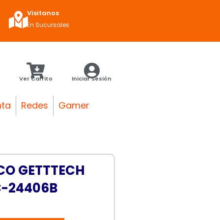
Visitanos
En Sucursales
Ver Carrito
Iniciar Sesión
nta
Redes
Gamer
CO GETTTECH
C-24406B