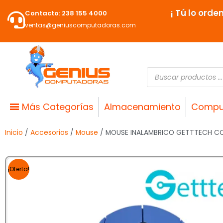
Ir
¡ Tú lo orde
Contacto: 238 155 4000
al
ventas@geniuscomputadoras.com
contenido
Búsqueda
de
productos
Más Categorías
Almacenamiento
Compu
Inicio
/
Accesorios
/
Mouse
/ MOUSE INALAMBRICO GETTTECH C
¡Oferta!