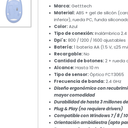
Marca:
Getttech
Material:
ABS + gel de silicón (ca
inferior), rueda PC, funda siliconad
Color:
Azul
Tipo de conexión:
Inalámbrica 2.4
Dpi´s:
800 / 1200 / 1600 ajustables
Batería:
1 batería AA (1.5 V, ≤25 m
Recargable:
No
Cantidad de botones:
2 + rueda 
Alcance:
Hasta 10 m
Tipo de sensor:
Óptico FCT3065
Frecuencia de banda:
2.4 GHz
Diseño ergonómico con recubrimien
mayor comodidad
Durabilidad de hasta 3 millones de
Plug & Play (no requiere drivers)
Compatible con Windows 7 / 8 / 1
Orientación ambidiestra (apto par