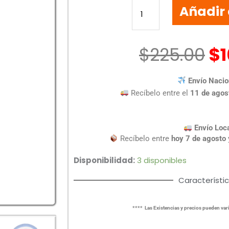
Añadir 
INALAMBRICO
GETTTECH
COLORFUL
GAC-
$
225.00
$
24406B
cantidad
Envío Nacio
Recíbelo entre el
11 de agos
Envío Loc
Recíbelo entre
hoy 7 de agosto
Disponibilidad:
3 disponibles
Característi
**** Las Existencias y precios pueden vari