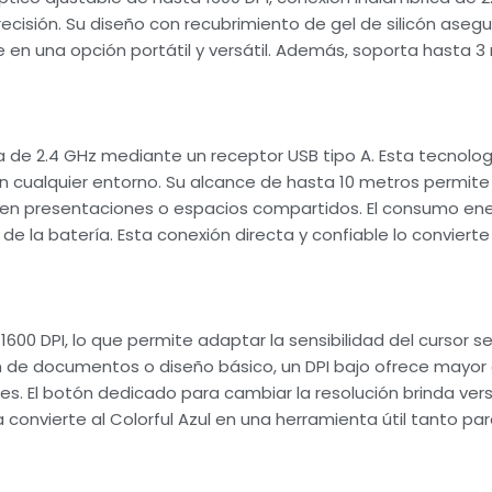
ecisión. Su diseño con recubrimiento de gel de silicón ase
 en una opción portátil y versátil. Además, soporta hasta 3 m
ca de 2.4 GHz mediante un receptor USB tipo A. Esta tecnolog
a en cualquier entorno. Su alcance de hasta 10 metros permi
il en presentaciones o espacios compartidos. El consumo ene
l de la batería. Esta conexión directa y confiable lo conviert
1600 DPI, lo que permite adaptar la sensibilidad del cursor 
ón de documentos o diseño básico, un DPI bajo ofrece mayor
iles. El botón dedicado para cambiar la resolución brinda vers
a convierte al Colorful Azul en una herramienta útil tanto p