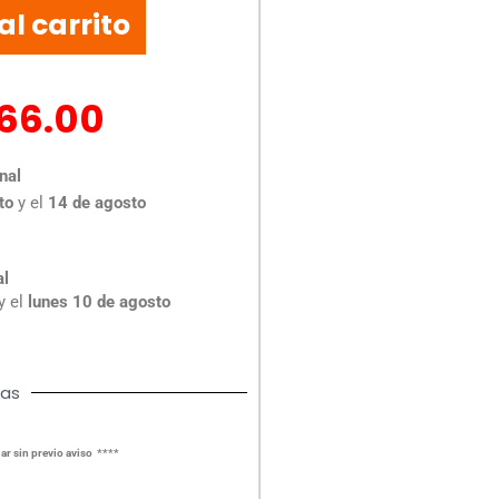
al carrito
166.00
nal
to
y el
14 de agosto
al
y el
lunes 10 de agosto
cas
ar sin previo aviso ****