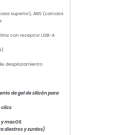
rcasa superior), ABS (carcasa
a
 GHz con receptor USB-A
A)
de desplazamiento
to de gel de silicón para
 clics
0 y macOS
a diestros y zurdos)