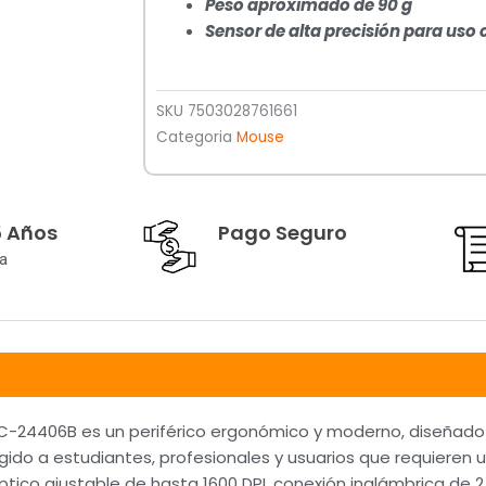
Peso aproximado de 90 g
Sensor de alta precisión para uso 
SKU
7503028761661
Categoria
Mouse
5 Años
Pago Seguro
a
AC-24406B es un periférico ergonómico y moderno, diseñad
rigido a estudiantes, profesionales y usuarios que requieren 
óptico ajustable de hasta 1600 DPI, conexión inalámbrica de 2