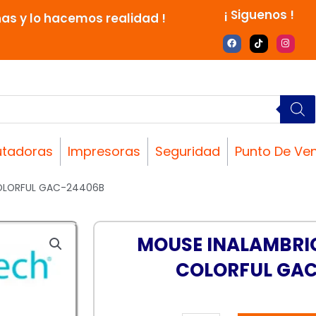
¡ Siguenos !
nas y lo hacemos realidad !
F
T
I
a
i
n
c
k
s
e
t
t
b
o
a
o
k
g
o
r
k
a
m
tadoras
Impresoras
Seguridad
Punto De Ve
OLORFUL GAC-24406B
MOUSE INALAMBRI
COLORFUL GA
MOUSE