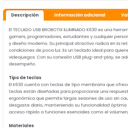
Descripción
Información adicional
Va
El TECLADO USB BROBOTIX ILUMINADO K630 es una herramie
gamers, programadores, estudiantes y cualquier perso
y diseño moderno. Su principal atractivo radica en la ret
condiciones de poca luz. Es un teclado ideal para quien
videojuegos. Con su conexión USB plug-and-play, se ada
desempeño.
Tipo de teclas
El K630 cuenta con teclas de tipo membrana que ofrecen 
teclas están diseñadas para proporcionar una respuest
ergonómica que permite largas sesiones de uso sin cau
desgaste diario, manteniendo su funcionalidad óptima co
acceso rápido a funciones esenciales como el volumen, 
Materiales