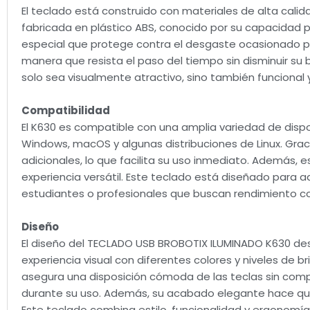
El teclado está construido con materiales de alta calid
fabricada en plástico ABS, conocido por su capacidad 
especial que protege contra el desgaste ocasionado por
manera que resista el paso del tiempo sin disminuir su br
solo sea visualmente atractivo, sino también funcional 
Compatibilidad
El K630 es compatible con una amplia variedad de dispo
Windows, macOS y algunas distribuciones de Linux. Grac
adicionales, lo que facilita su uso inmediato. Además
experiencia versátil. Este teclado está diseñado para a
estudiantes o profesionales que buscan rendimiento co
Diseño
El diseño del TECLADO USB BROBOTIX ILUMINADO K630 dest
experiencia visual con diferentes colores y niveles de b
asegura una disposición cómoda de las teclas sin comp
durante su uso. Además, su acabado elegante hace qu
Este teclado combina estilo, funcionalidad y ergonomía 