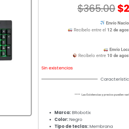
El
$
365.00
$
pr
or
Envío Nacio
er
Recíbelo entre el
12 de agos
$3
Envío Loc
Recíbelo entre
10 de agos
Sin existencias
Característi
**** Las Existencias y precios pueden vari
Marca:
BRobotix
Color:
Negro
Tipo de teclas:
Membrana