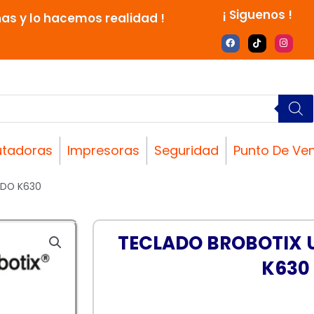
¡ Siguenos !
nas y lo hacemos realidad !
F
T
I
a
i
n
c
k
s
e
t
t
b
o
a
o
k
g
o
r
k
a
m
tadoras
Impresoras
Seguridad
Punto De Ve
ADO K630
TECLADO BROBOTIX 
K630