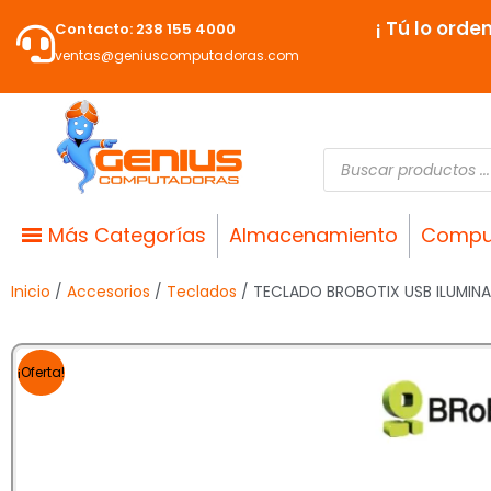
Ir
¡ Tú lo orde
Contacto: 238 155 4000
al
ventas@geniuscomputadoras.com
contenido
Búsqueda
de
productos
Más Categorías
Almacenamiento
Compu
Inicio
/
Accesorios
/
Teclados
/ TECLADO BROBOTIX USB ILUMIN
¡Oferta!