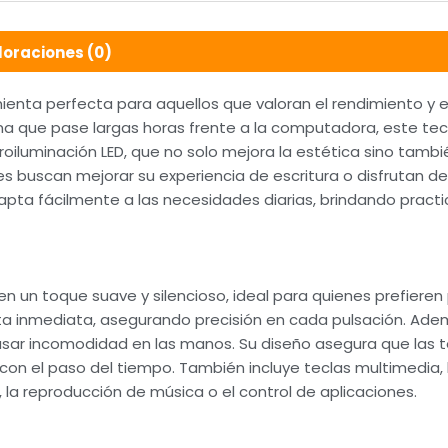
loraciones (0)
nta perfecta para aquellos que valoran el rendimiento y el
na que pase largas horas frente a la computadora, este te
roiluminación LED, que no solo mejora la estética sino tambié
es buscan mejorar su experiencia de escritura o disfrutan d
pta fácilmente a las necesidades diarias, brindando practi
un toque suave y silencioso, ideal para quienes prefieren p
a inmediata, asegurando precisión en cada pulsación. Adem
sar incomodidad en las manos. Su diseño asegura que las te
n el paso del tiempo. También incluye teclas multimedia, la
la reproducción de música o el control de aplicaciones.