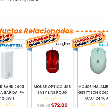
ductos Relacionados
El
El
El
El
El
precio
precio
precio
precio
prec
original
actual
original
actual
orig
era:
es:
era:
es:
era:
$183.00.
$135.00.
$98.00.
$72.00.
$187
R BANK 2400
MOUSE OPTICO USB
MOUSE INALAM
 RAPIDA IP-
EASY LINE ROJO
GETTTECH COL
4210WH
GAC-2440
$
72.00
Valorado
$
98.00
con