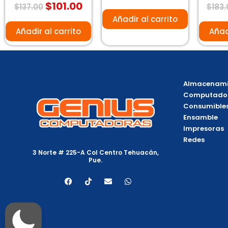
$
101.00
Valorado
0
V
$
137.00
$
183.
con
de
c
0
5
0
Añadir al carrito
de
d
5
5
Añadir al carrito
Añad
Almacenami
Computado
Consumible
Ensamble
Impresoras
Redes
3 Norte # 225-A Col Centro Tehuacán,
Pue.
F
T
E
W
a
i
n
h
c
k
v
a
e
t
e
t
b
o
l
s
o
k
o
a
o
p
p