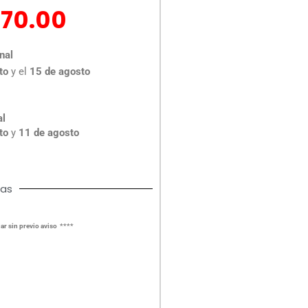
El
270.00
ecio
precio
iginal
actual
nal
a:
es:
to
y el
15 de agosto
65.00.
$270.00.
al
to
y
11 de agosto
cas
ar sin previo aviso ****