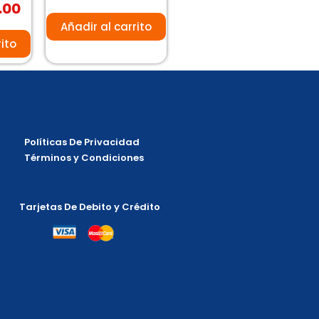
.00
0
de
5
Añadir al carrito
rito
Políticas De Privacidad
Términos y Condiciones
Tarjetas De Debito y Crédito