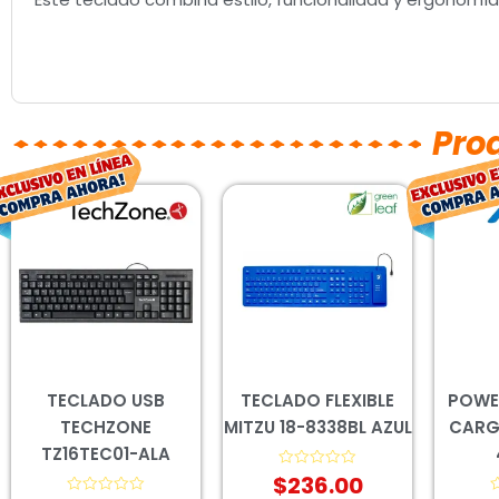
Pro
El
El
precio
precio
original
actual
era:
es:
$137.00.
$101.00.
TECLADO USB
TECLADO FLEXIBLE
POWE
TECHZONE
MITZU 18-8338BL AZUL
CARGA
TZ16TEC01-ALA
$
236.00
Valorado
con