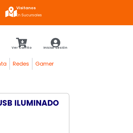
Visitanos
En Sucursales
Ver Carrito
Iniciar Sesión
nta
Redes
Gamer
USB ILUMINADO