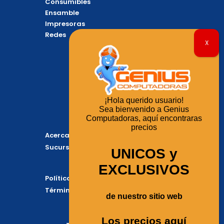
Consumibles
k
e
p
Ensamble
Impresoras
Redes
Información
¡Hola querido usuario!
Categorias
Sea bienvenido a Genius
Computadoras, aquí encontraras
precios
Acerca De
Sucursales
UNICOS y
EXCLUSIVOS
Políticas De Privacidad
Términos y Condiciones
de nuestro sitio web
Los precios aquí