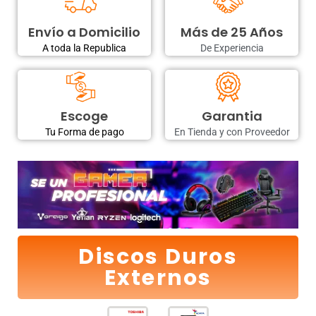
Envío a Domicilio
Más de 25 Años
A toda la Republica
De Experiencia
Escoge
Garantia
Tu Forma de pago
En Tienda y con Proveedor
Discos Duros
Externos
El
El
El
El