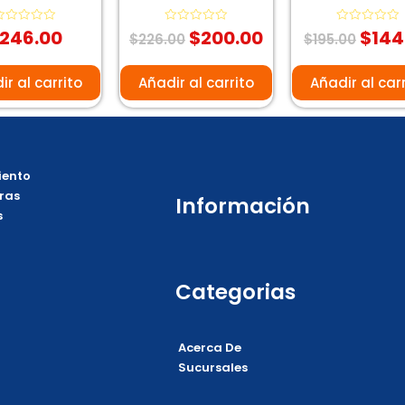
246.00
$
200.00
$
144
alorado
Valorado
Valorado
$
226.00
$
195.00
on
con
con
0
0
e
de
de
5
5
ir al carrito
Añadir al carrito
Añadir al car
ento
ras
Información
s
Categorias
Acerca De
Sucursales