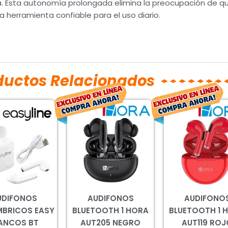
a. Esta autonomía prolongada elimina la preocupación de qu
erramienta confiable para el uso diario.
ductos Relacionados
El
El
El
precio
precio
prec
original
actual
origi
era:
es:
era:
$226.00.
$200.00.
$195
UDIFONOS
AUDIFONOS
AUDIFONO
MBRICOS EASY
BLUETOOTH 1 HORA
BLUETOOTH 1 
ANCOS BT
AUT205 NEGRO
AUT119 ROJ