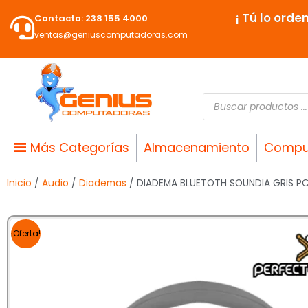
Ir
¡ Tú lo orde
Contacto: 238 155 4000
al
ventas@geniuscomputadoras.com
contenido
Búsqueda
de
productos
Más Categorías
Almacenamiento
Compu
Inicio
/
Audio
/
Diademas
/ DIADEMA BLUETOTH SOUNDIA GRIS PC-
¡Oferta!