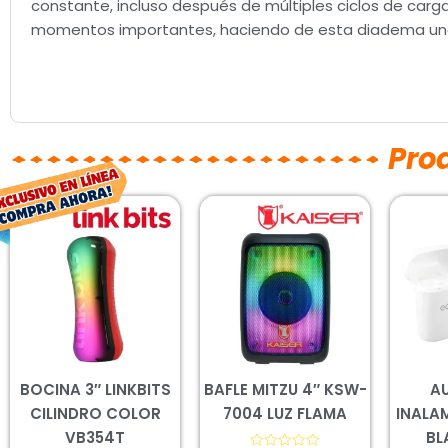
constante, incluso después de múltiples ciclos de carg
momentos importantes, haciendo de esta diadema una h
Pro
El
El
precio
precio
original
actual
era:
es:
$196.00.
$145.00.
BOCINA 3″ LINKBITS
BAFLE MITZU 4″ KSW-
A
CILINDRO COLOR
7004 LUZ FLAMA
INALA
VB354T
BL