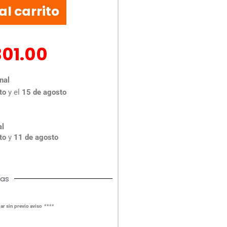
al carrito
301.00
nal
to
y el
15 de agosto
al
to
y
11 de agosto
cas
ar sin previo aviso ****