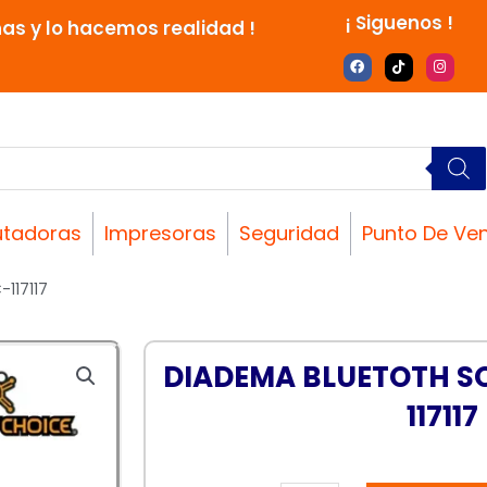
¡ Siguenos !
nas y lo hacemos realidad !
F
T
I
a
i
n
c
k
s
e
t
t
b
o
a
o
k
g
o
r
k
a
m
tadoras
Impresoras
Seguridad
Punto De Ve
117117
DIADEMA BLUETOTH SO
117117
DIADEMA