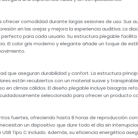
a ofrecer comodidad durante largas sesiones de uso. Sus au
resión en las orejas y mejora la experiencia auditiva. La d
erfecto para cada usuario. Su estructura plegable facilita
io. El color gris moderno y elegante añade un toque de est
 movimiento.
ad que aseguran durabilidad y confort. La estructura princi
culares están recubiertos con un material suave y transpirab
o en climas cálidos. El diseño plegable incluye bisagras re
sido cuidadosamente seleccionado para ofrecer un producto co
ntos fuertes, ofreciendo hasta 8 horas de reproducción con
 necesitan un dispositivo que dure todo el día sin interrupc
USB Tipo C incluido. Además, su eficiencia energética aseg