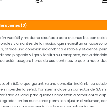
loraciones (0)
ción versátil y moderna diseñada para quienes buscan cali
fesionales y amantes de la música que necesitan un accesorio
.3, ofrece una conexión inalámbrica estable y eficiente, per
diseño plegable y ligero facilita su transporte, convirtiénd
 duración asegura horas de uso continuo, lo que la hace ide
etooth 5.3, lo que garantiza una conexión inalámbrica establ
 sin perder la señal. También incluye un conector de 3.5 m
erística es ideal para quienes necesitan alternar entre disp
integrados en los auriculares permiten ajustar el volumen, 
asegura una experiencia fluida y sin complicaciones.