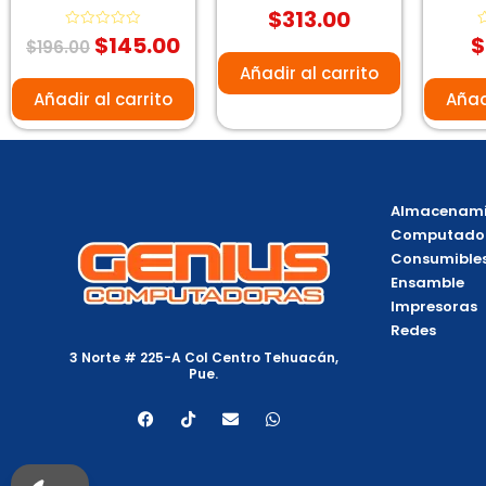
$
313.00
Valorado
con
$
145.00
$
Valorado
0
V
$
196.00
con
de
c
0
5
0
Añadir al carrito
de
d
5
5
Añadir al carrito
Añad
Almacenami
Computado
Consumible
Ensamble
Impresoras
Redes
3 Norte # 225-A Col Centro Tehuacán,
Pue.
F
T
E
W
a
i
n
h
c
k
v
a
e
t
e
t
b
o
l
s