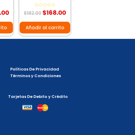
.00
$
168.00
Valorado
$
182.00
con
0
de
5
rito
Añadir al carrito
Políticas De Privacidad
Términos y Condiciones
Tarjetas De Debito y Crédito