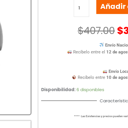
Añadir 
BLUETOTH
SOUNDIA
GRIS
PC-
$
407.00
$
117117
cantidad
Envío Nacio
Recíbelo entre el
12 de agos
Envío Loc
Recíbelo entre
10 de agos
Disponibilidad:
6 disponibles
Característi
**** Las Existencias y precios pueden vari