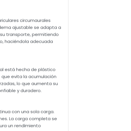
riculares circumaurales
iadema ajustable se adapta a
 su transporte, permitiendo
ilo, haciéndola adecuada
pal está hecha de plástico
le que evita la acumulación
forzadas, lo que aumenta su
nfiable y duradero.
tinua con una sola carga.
iones. La carga completa se
ura un rendimiento