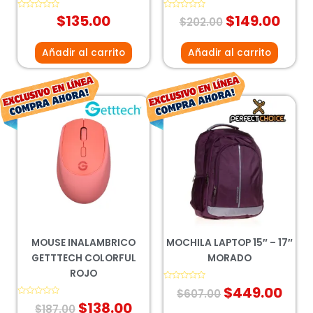
Valorado
$
135.00
Valorado
$
149.00
$
202.00
con
con
0
0
de
de
5
5
Añadir al carrito
Añadir al carrito
El
El
El
El
precio
precio
precio
prec
original
actual
original
act
era:
es:
era:
es:
$187.00.
$138.00.
$607.00.
$449
MOUSE INALAMBRICO
MOCHILA LAPTOP 15″ – 17″
GETTTECH COLORFUL
MORADO
ROJO
Valorado
$
449.00
$
607.00
con
Valorado
$
138.00
0
$
187.00
con
de