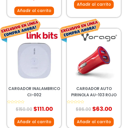
0
5
Añadir al carrito
de
5
Añadir al carrito
El
El
El
El
precio
precio
precio
preci
original
actual
original
actu
era:
es:
era:
es:
$150.00.
$111.00.
$86.00.
$63.0
CARGADOR INALAMBRICO
CARGADOR AUTO
CI-002
PIRINOLA AU-103 ROJO
Valorado
$
111.00
Valorado
$
63.00
$
150.00
$
86.00
con
con
0
0
de
de
5
5
Añadir al carrito
Añadir al carrito